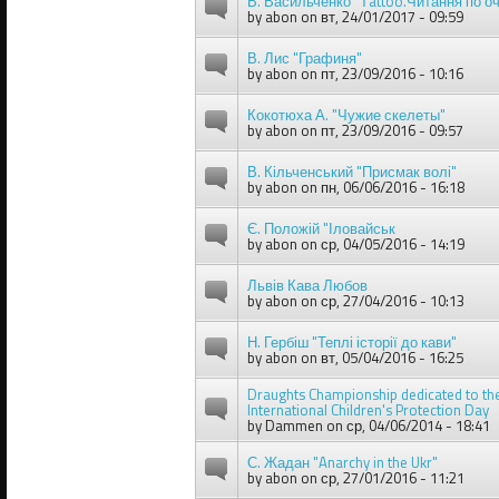
В. Васильченко "Тattoo.Читання по оч
by
abon
on вт, 24/01/2017 - 09:59
В. Лис "Графиня"
by
abon
on пт, 23/09/2016 - 10:16
Кокотюха А. "Чужие скелеты"
by
abon
on пт, 23/09/2016 - 09:57
В. Кільченський "Присмак волі"
by
abon
on пн, 06/06/2016 - 16:18
Є. Положій "Іловайськ
by
abon
on ср, 04/05/2016 - 14:19
Львів Кава Любов
by
abon
on ср, 27/04/2016 - 10:13
Н. Гербіш "Теплі історії до кави"
by
abon
on вт, 05/04/2016 - 16:25
Draughts Championship dedicated to th
International Children's Protection Day
by
Dammen
on ср, 04/06/2014 - 18:41
С. Жадан "Anarchy in the Ukr"
by
abon
on ср, 27/01/2016 - 11:21