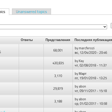
pics
(активная вкладка)
Unanswered topics
Ответы
Представления
Последняя публикаци
by
marcferozi
68,001
6
вс, 12/04/2020 - 20:46
by
Kay
430,835
чт, 02/08/2018 - 11:37
by
Март
3,170
пт, 19/01/2018 - 13:25
by
abon
29,879
чт, 09/11/2017 - 15:18
by
abon
3,188
ср, 01/02/2017 - 10:58
by
abon