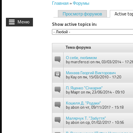
Главная
»
Форумы
Вы здесь
Просмотр форумов
Active to
Главные вкладки
Меню
Show active topics in:
Тема форума
О себе, любимом
by
marcferozi
on пн, 03/03/2014 - 17:2
Михеев Георгий Викторович
by
Kay
on пн, 15/03/2010 - 17:20
П. Яценко "Січкарня"
by
Март
on пн, 23/06/2014 - 09:10
Кошеля Д. "Родаки"
by
abon
on чт, 09/11/2017 - 15:18
Малярчук Т. "Забуття"
by
abon
on ср, 01/02/2017 - 10:56