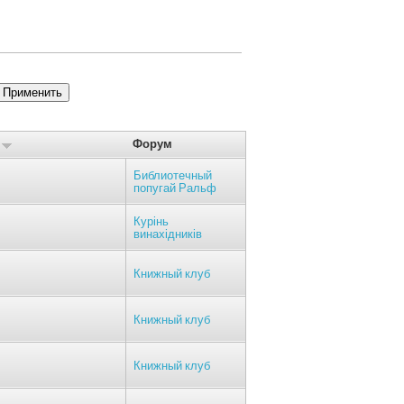
я
Форум
Библиотечный
попугай Ральф
Курінь
винахідників
Книжный клуб
Книжный клуб
Книжный клуб