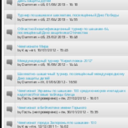
День защиты детей
by
Dammen
» сб, 01/06/2013 - 16:18
Турнир по шашкам и шахматам, посвящённый Дню Победы
by
Dammen
» сб, 27/04/2013 - 14:55
Областной квалификационный турнир по шашкам-64,
посвящённый Дню защитника Отечества
by
Dammen
» сб, 23/02/2013 - 16:48
Чемпионате Мира
by
Kay
» вт, 10/07/2012 - 15:45
Международный турнир "Кирилловка-2012"
by
Dammen
» сб, 16/06/2012 - 14:44
Шахматно-шашечный турнир, посвящённый международному
Дню защиты детей
by
Dammen
» пт, 01/06/2012 - 16:50
Чемпионат Украины по шашкам-100 среди юниоров и младших
кадетов Итоговые таблицы блица
by
Гость (не проверено)
» пн, 27/02/2012 - 16:01
Чемпионат в библиотеке имени Горького
by
Гость (не проверено)
» пн, 30/01/2012 - 15:35
Чемпионат города Запорожья по шашкам-100
by
Kay
» пн, 12/12/2011 - 14:02