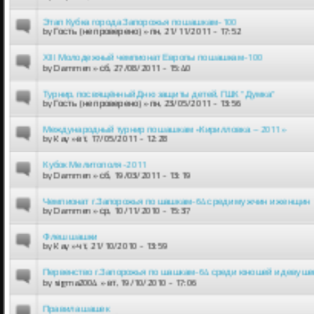
Этап Кубка города Запорожья по шашкам-100
by
Гость (не проверено)
» пн, 21/11/2011 - 17:52
ХIII Молодежный чемпионат Европы по шашкам-100
by
Dammen
» сб, 27/08/2011 - 15:40
Турнир, посвящённый Дню защиты детей, ГШК "Думка"
by
Гость (не проверено)
» пн, 23/05/2011 - 13:56
Международный турнир по шашкам «Кирилловка – 2011»
by
Kay
» вт, 17/05/2011 - 12:28
Кубок Мелитополя-2011
by
Dammen
» сб, 19/03/2011 - 13:19
Чемпионат г.Запорожья по шашкам-64 среди мужчин и женщин
by
Dammen
» ср, 10/11/2010 - 15:37
Флеш шашки
by
Kay
» чт, 21/10/2010 - 13:59
Первенство г.Запорожья по шашкам-64 среди юношей и девуше
by
sigma2004
» вт, 19/10/2010 - 17:06
Правила шашек