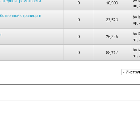
ьютерной грамотности"
0
18,993
пн,
бственной страницы в
by
i
0
23,573
ср,
by
K
ия
0
76,226
чт,
by
i
0
88,772
чт,