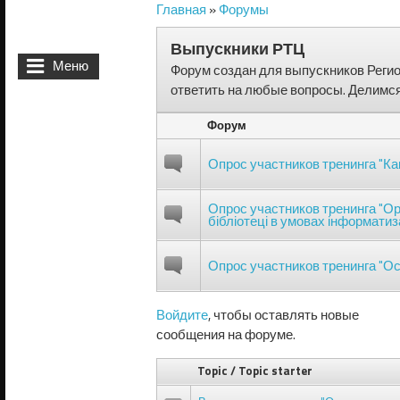
Главная
»
Форумы
Вы здесь
Выпускники РТЦ
Меню
Форум создан для выпускников Регио
ответить на любые вопросы. Делимся
Форум
Опрос участников тренинга "Ка
Опрос участников тренинга "Орг
бібліотеці в умовах інформатиза
Опрос участников тренинга "О
Войдите
, чтобы оставлять новые
сообщения на форуме.
Topic / Topic starter