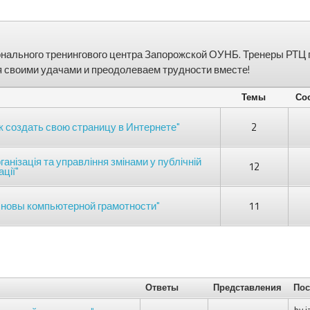
нального тренингового центра Запорожской ОУНБ. Тренеры РТЦ 
 своими удачами и преодолеваем трудности вместе!
Темы
Со
к создать свою страницу в Интернете"
2
анізація та управління змінами у публічній
12
ції"
сновы компьютерной грамотности"
11
Ответы
Представления
Пос
by
i