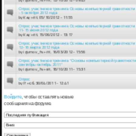
Опрос участников тренинга Основы компьютерной грамотности 
- 5 октября 2012 года
by
Kay
» пт, 05/10/2012 - 11:55
Опрос участников тренинга Основы компьютерной грамотности
11-15 июня 2012 года
by
Kay
» пт, 15/06/2012 - 13:17
Опрос участников тренинга Основы компьютерной грамотности
12-16 марта 2012 года
by
izjumov_fs
» пт, 16/03/2012 - 15:56
Опрос участников тренинга "Основы компьютерной грамотност
сентябрь-октябрь 2011"
by
izjumov_fs
» вт, 18/10/2011 - 15:31
Опрос
by
lf
» сб, 30/04/2011 - 12:41
Войдите
, чтобы оставлять новые
сообщения на форуме.
Сортировка по
Сортировка