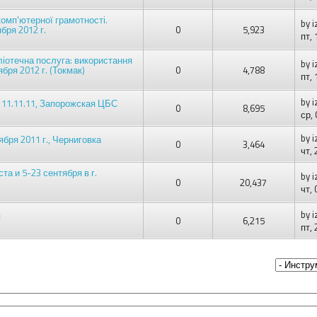
омп'ютерної грамотності.
by
i
бря 2012 г.
0
5,923
пт,
ліотечна послуга: використання
by
i
ября 2012 г. (Токмак)
0
4,788
пт,
by
i
- 11.11.11, Запорожская ЦБС
0
8,695
ср,
by
i
бря 2011 г., Черниговка
0
3,464
чт,
та и 5-23 сентября в г.
by
i
0
20,437
чт,
by
i
я
0
6,215
пт,