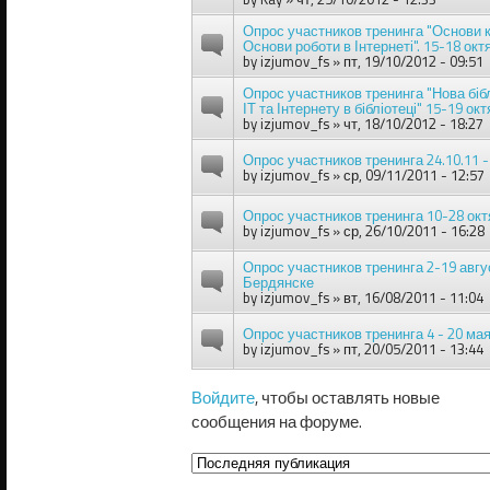
Опрос участников тренинга "Основи к
Основи роботи в Інтернеті". 15-18 октя
by
izjumov_fs
» пт, 19/10/2012 - 09:51
Опрос участников тренинга "Нова біб
ІТ та Інтернету в бібліотеці" 15-19 окт
by
izjumov_fs
» чт, 18/10/2012 - 18:27
Опрос участников тренинга 24.10.11 
by
izjumov_fs
» ср, 09/11/2011 - 12:57
Опрос участников тренинга 10-28 октя
by
izjumov_fs
» ср, 26/10/2011 - 16:28
Опрос участников тренинга 2-19 авгус
Бердянске
by
izjumov_fs
» вт, 16/08/2011 - 11:04
Опрос участников тренинга 4 - 20 ма
by
izjumov_fs
» пт, 20/05/2011 - 13:44
Войдите
, чтобы оставлять новые
сообщения на форуме.
Сортировка по