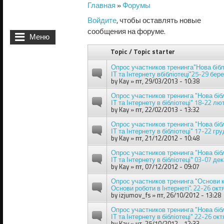
Главная
»
Форумы
Вы здесь
Войдите
, чтобы оставлять новые
сообщения на форуме.
Меню
Topic / Topic starter
Опрос участников тренинга"Нова бібл
ІТ та Інтернету вбібліотеці"25-29 бер
by
Kay
» пт, 29/03/2013 - 10:38
Опрос участников тренинга "Нова біб
ІТ та Інтернету в бібліотеці" 18-22 лют
by
Kay
» пт, 22/02/2013 - 13:32
Опрос участников тренинга "Нова біб
ІТ та Інтернету в бібліотеці" 17-22 гру
by
Kay
» пт, 21/12/2012 - 10:48
Опрос участников тренинга "Нова біб
ІТ та Інтернету в бібліотеці" 03-07 де
by
Kay
» пт, 07/12/2012 - 09:07
Опрос участников тренинга "Основи к
Основи роботи в Інтернеті". 22-26 октя
by
izjumov_fs
» пт, 26/10/2012 - 13:28
Опрос участников тренинга "Нова біб
ІТ та Інтернету в бібліотеці" 22-26 окт
by
Kay
» чт, 25/10/2012 - 12:33