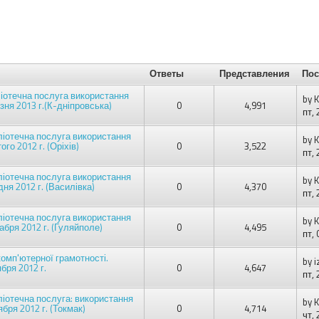
Ответы
Представления
Пос
іотечна послуга використання
by
K
езня 2013 г.(К-дніпровська)
0
4,991
пт,
ліотечна послуга використання
by
K
ого 2012 г. (Оріхів)
0
3,522
пт,
ліотечна послуга використання
by
K
дня 2012 г. (Василівка)
0
4,370
пт,
ліотечна послуга використання
by
K
кабря 2012 г. (Гуляйполе)
0
4,495
пт,
омп'ютерної грамотності.
by
i
бря 2012 г.
0
4,647
пт,
ліотечна послуга: використання
by
K
ября 2012 г. (Токмак)
0
4,714
чт,