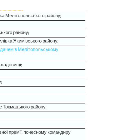
івка Мелітопольського району;
ського району;
илівка Якимівського району;
кладачем в Мелітопольському
 кладовищі;
;
те Токмацького району;
авної премії, почесному командиру