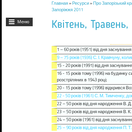
Главная
»
Ресурси
»
Про Запорізький кр
Вы здесь
Запоріжжя 2011
Меню
Квітень, Травень,
1 – 60 років (1951) від дня заснування
9 – 75 років (1936) С. І. Кравчуну, 
15 - 20 років (1991) від дня заснуван
16 - 15 років тому (1996) на будинку 
розстріляних в 1943 році;
20 - 15 років тому (1996) відкрився В
22 - 50 років (1961) С. М. Тимченку,
22 – 50 років від дня народження В. Д.
23 – 50 років від дня народження В. К
24 – 50 років (1961) від дня заснуванн
25 – 90 років від дня народження П. 