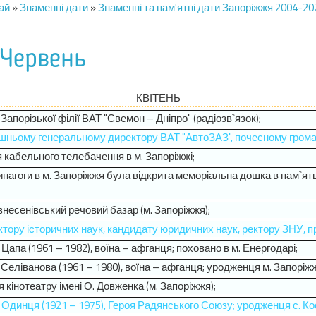
ай
»
Знаменні дати
»
Знаменні та пам'ятні дати Запоріжжя 2004-20
 Червень
КВІТЕНЬ
 Запорізької філії ВАТ "Свемон – Дніпро" (радіозв`язок);
колишньому генеральному директору ВАТ "АвтоЗАЗ", почесному грома
ня кабельного телебачення в м. Запоріжжі;
синагоги в м. Запоріжжя була відкрита меморіальна дошка в пам`ять 
ознесенівський речовий базар (м. Запоріжжя);
 доктору історичних наук, кандидату юридичних наук, ректору ЗНУ, 
 Цапа (1961 – 1982), воїна – афганця; поховано в м. Енергодарі;
. Селіванова (1961 – 1980), воїна – афганця; уродженця м. Запоріж
я кінотеатру імені О. Довженка (м. Запоріжжя);
Т. Одинця (1921 – 1975), Героя Радянського Союзу; уродженця с. 