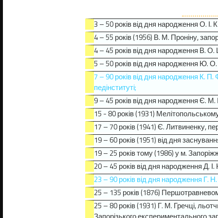
3 – 50 років від дня народження О. І.
4 – 55 років (1956) В. М. Проніну, зап
4 – 45 років від дня народження В. О
5 – 50 років від дня народження Ю. О
7 – 90 років від дня народження К. П
педінституті;
9 – 45 років від дня народження Є. М.
15 - 80 років (1931) Мелітопольськом
17 – 70 років (1941) Є. Литвиненку,
19 – 60 років (1951) від дня заснува
19 – 25 років тому (1986) у м. Запорі
20 – 45 років від дня народження Д. 
23 – 90 років від дня народження Г. Н
25 – 135 років (1876) Першотравнево
25 – 80 років (1931) Г. М. Гречці, л
Запорізького експериментального заг