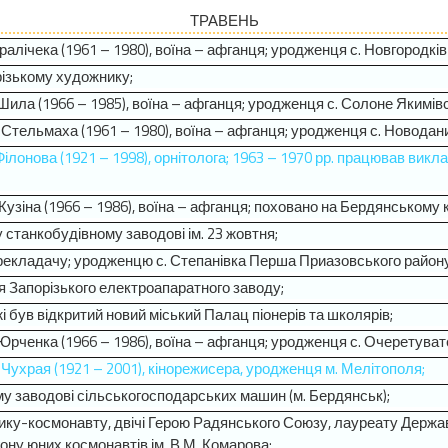
ТРАВЕНЬ
 Кралічека (1961 – 1980), воїна – афганця; уродженця с. Новгородк
орізькому художнику;
. Шила (1966 – 1985), воїна – афганця; уродженця с. Солоне Якимів
. Стельмаха (1961 – 1980), воїна – афганця; уродженця с. Новодан
. Філонова (1921 – 1998), орнітолога; 1963 – 1970 рр. працював ви
 Кузіна (1966 – 1986), воїна – афганця; поховано на Бердянському
у станкобудівному заводові ім. 23 жовтня;
 перекладачу; уродженцю с. Степанівка Перша Приазовського району
ння Запорізького електроапаратного заводу;
жжі був відкритий новий міський Палац піонерів та школярів;
І. Юрченка (1966 – 1986), воїна – афганця; уродженця с. Очеретува
. Чухрая (1921 – 2001), кінорежисера, уродженця м. Мелітополя;
му заводові сільськогосподарських машин (м. Бердянськ);
ьотчику-космонавту, двічі Герою Радянського Союзу, лауреату Держ
ону юних космонавтів ім. В.М. Комарова;