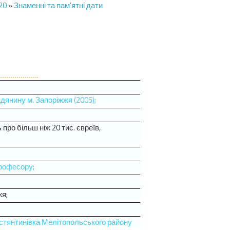
20
»
Знаменні та пам'ятні дати
дянину м. Запоріжжя (2005);
про більш ніж 20 тис. євреїв,
професору;
жя;
Костянтинівка Мелітопольського району