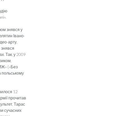
ндію
ni».
ом знявся у
елятин Івано-
део-арту,
е знявся
. Так, у 2009
риком,
МЖ» («Без
а польському
нилося 12
армії прочитав
ультет, Тарас
ори сучасних