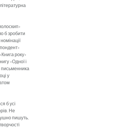
о літературна
молоскип»
ло б зробити
 номінації
спондент»
«Книга року»
игу «Одної і
ку письменника
оці у
еатом
ся б усі
рів. Не
лушно пишуть,
творчості