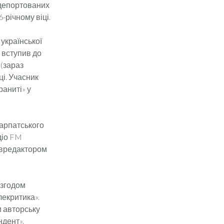
ї депортованих
-річному віці.
 української
 вступив до
 (зараз
ці. Учасник
раниті» у
карпатського
діо FM
співредактором
 згодом
лекритика».
и авторську
ндент».