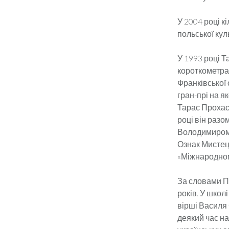
У 2004 році к
польської кул
У 1993 році 
короткометраж
Франківської 
гран-прі на я
Тарас Прохась
році він раз
Володимиром 
Ознак Мистец
«Міжнародном
За словами П
років. У школ
вірші Василя 
деякий час на