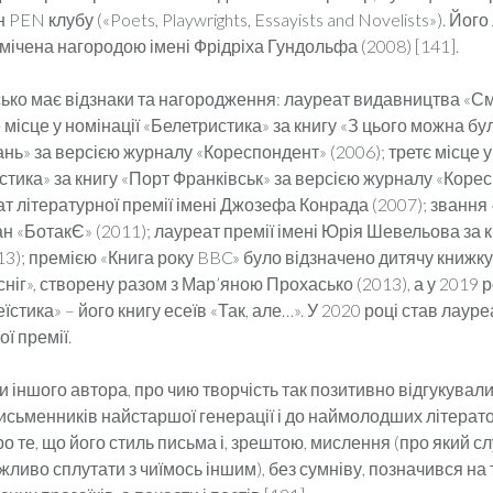
PEN клубу («Poets, Playwrights, Essayists and Novelists»). Йог
дмічена нагородою імені Фрідріха Гундольфа (2008) [141].
ько має відзнаки та нагородження: лауреат видавництва «С
 місце у номінації «Белетристика» за книгу «З цього можна бу
ань» за версією журналу «Кореспондент» (2006); третє місце у
стика» за книгу «Порт Франківськ» за версією журналу «Коре
ат літературної премії імені Джозефа Конрада (2007); звання 
 «БотакЄ» (2011); лауреат премії імені Юрія Шевельова за кн
013); премією «Книга року BBC» було відзначено дитячу книж
сніг», створену разом з Мар’яною Прохасько (2013), а у 2019 р
еїстика» – його книгу есеїв «Так, але…». У 2020 році став лаур
ї премії.
 іншого автора, про чию творчість так позитивно відгукували
письменників найстаршої генерації і до наймолодших літерато
о те, що його стиль письма і, зрештою, мислення (про який с
ливо сплутати з чиїмось іншим), без сумніву, позначився на 