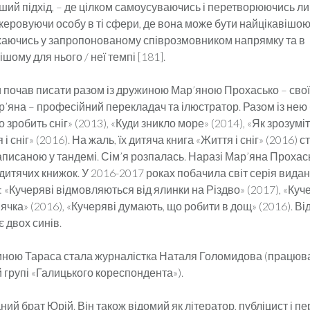
ий підхід, – де цілком самоусуваючись і перетворюючись ли
скеровуючи особу в ті сфери, де вона може бути найцікавішою
хаючись у запропонованому співрозмовником напрямку та в
ому для нього / неї темпі [181].
и почав писати разом із дружиною Мар’яною Прохасько – св
’яна – професійний перекладач та ілюстратор. Разом із нею
 зробить сніг» (2013), «Куди зникло море» (2014), «Як зрозуміт
 і сніг» (2016). На жаль, їх дитяча книга «Життя і сніг» (2016) с
аписаною у тандемі. Сім’я розпалась. Наразі Мар’яна Прохас
 дитячих книжок. У 2016-2017 роках побачила світ серія видань 
 «Кучеряві відмовляються від ялинки на Різдво» (2017), «Куч
ячка» (2016), «Кучеряві думають, що робити в дощ» (2016). В
 двох синів.
ною Тараса стала журналістка Наталя Голомидова (працюв
 групі «Галицького кореспондента»).
дний брат Юрій. Він також відомий як літератор, публіцист і п