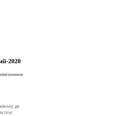
ії-2020
півіснування
івську, де
а тісні