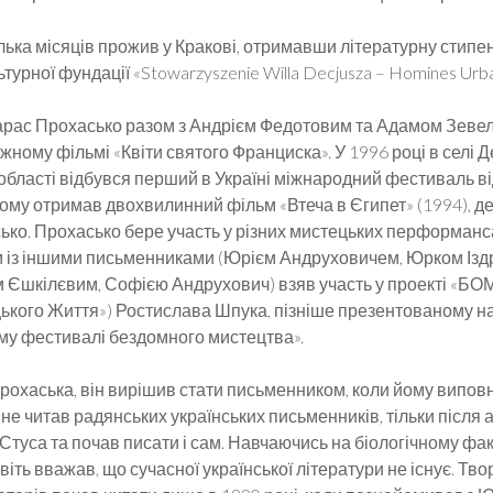
ілька місяців прожив у Кракові, отримавши літературну стипе
ьтурної фундації «Stowarzyszenie Willa Decjusza – Homines Urba
Тарас Прохасько разом з Андрієм Федотовим та Адамом Зевел
ному фільмі «Квіти святого Франциска». У 1996 році в селі Д
області відбувся перший в Україні міжнародний фестиваль ві
кому отримав двохвилинний фільм «Втеча в Єгипет» (1994), д
ко. Прохасько бере участь у різних мистецьких перформансах
ом із іншими письменниками (Юрієм Андруховичем, Юрком Ізд
Єшкілєвим, Софією Андрухович) взяв участь у проекті «БО
ького Життя») Ростислава Шпука, пізніше презентованому н
у фестивалі бездомного мистецтва».
рохаська, він вирішив стати письменником, коли йому випов
і не читав радянських українських письменників, тільки після 
Стуса та почав писати і сам. Навчаючись на біологічному фак
віть вважав, що сучасної української літератури не існує. Тв