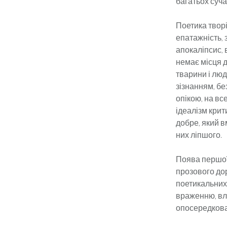
багатьох сучас
Поетика твор
епатажність,
апокаліпсис, 
немає місця д
тварини і люд
зізнанням, бе
опікою, на вс
ідеалізм крит
добре, який в
них ліпшого.
Поява першої 
прозового дор
поетикальних 
враженню, вла
опосередкова