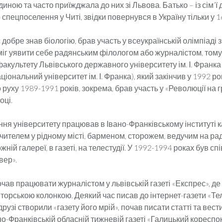
родиною та часто приїжджала до них зі Львова. Батько – із сім’
спецпоселення у Читі, звідки повернувся в Україну тільки у 16
 добре знав біологію, брав участь у всеукраїнській олімпіаді з
міг уявити себе радянським філологом або журналістом, тому
факультету Львівського державного університету ім. І. Франка
ціональний університет ім. І. Франка), який закінчив у 1992 ро
 руху 1989-1991 років, зокрема, брав участь у «Революції на г
оці.
ння університету працював в Івано-Франківському інституті 
вчителем у рідному місті, барменом, сторожем, ведучим на ра
ожній галереї, в газеті, на телестудії. У 1992-1994 роках був 
вер».
очав працювати журналістом у львівській газеті «Експрес», де
торською колонкою. Деякий час писав до інтернет-газети «Те
друзі створили «газету його мрій», почав писати статті та вест
но-Франківській обласній тижневій газеті «Галицький кореспо