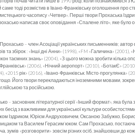
вторів почав читати лише в 1990 році, коли познайомився з 
й саме тоді розмістив в Івано-Франківську оголошення про с
мистецького часопису «Четвер». Перші твори Прохаська Іздри
охасько написав своє оповідання «Спалене літо», яке було о
Прохасько – член Асоціації українських письменників; автор
ів та збірок : «Інші дні Анни» (1998), «FM «Галичина» (2001), 
икон таємних знань» (2004), «З цього можна зробити кілька оп
 Франківськ» (2006), «Нічний аеропорт» (2010), «БотакЄ» (2010
4), «2015 рік» (2016), «Івано-Франківськ. Місто-прогулянка» (20
 тощо. Його твори перекладаються іноземними мовами, зокр
глійською та російською.
ко – засновник літературної серії «Інший формат», яка була
их бесід з важливими для української культури особистостям
ом Іздриком, Юрієм Андруховичем, Оксаною Забужко, Борис
ицаком та Василем Герасим’юком. Сам Прохасько, постаюч
ча, зумів «розговорити» зовсім різних осіб, знайшовши до ко