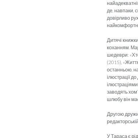
найадекватніш
де, навпаки, 
довірливо ру
найкомфортніш
Дитячі книжк
коханням. Мар
шедеври: «Хто
(2015), «Життя
останньою, н
ілюстрації до
ілюстраціями:
заводять хом’
шлюбу він має
Другою дружи
редакторській
У Тараса є рі