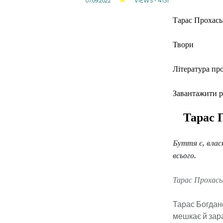
07.09.2022
VIEWS - 4131
Тарас Прохась
Твори
Література пр
Завантажити p
Тарас 
Буття є, влас
всього.
Тарас Прохась
Тарас Богдан
мешкає й зара