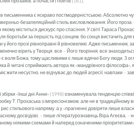
них прозаїків, а почасти і поетів [181].
ів письменника є яскраво постмодерністською. Абсолютно чуж
 зверхньо-безапеляційний стиль висловлювання. Його проза 
в якому міститься дискурс про спасіння. У світі Тараса Проха
ля боротьби за першість під сонцем, бо сонця вистачить для в
и у його прозі рівноправні й рівновеликі. Адже письменник, 
зкінечно вірить у Творця: все – Його творіння, все знаходитьс
е є воля Божа, тому щасливими є лише вдячні Богу люди. З ог
ика й читачі сприймають автора як «мандрівного філософа»,
міє жити несуєтно, не відчуває до людей агресії, навпаки – за
збірки «Інші дні Анни» (1998) ознаменувала тенденцію спів
обку Т. Прохаська з імпресіонізмом, але не в традиційному 
рис стильового напряму, а у «прагненні довіряти лише власн
сному досвідові, – пише літературознавець Віра Агеєва, – н
ному ніякими схемами й наперед означеними пріоритетами» [8