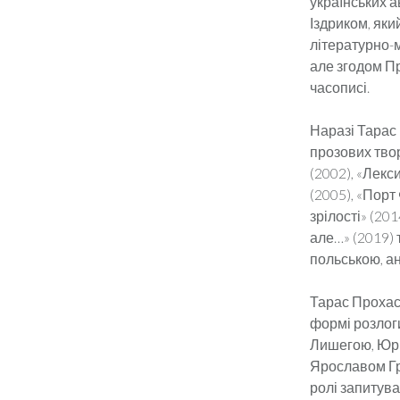
українських а
Іздриком, яки
літературно-
але згодом Пр
часописі.
Наразі Тарас 
прозових твор
(2002), «Лекс
(2005), «Порт
зрілості» (201
але…» (2019)
польською, ан
Тарас Прохась
формі розлог
Лишегою, Юрк
Ярославом Гр
ролі запитува