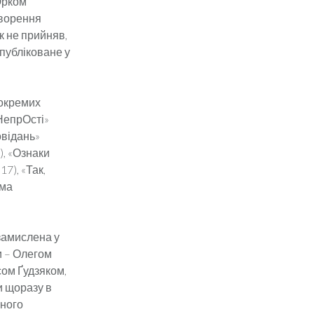
Юрком
творення
к не прийняв,
публіковане у
 окремих
«НепрОсті»
овідань»
), «Ознаки
17), «Так,
ема
 замислена у
и – Олегом
ом Ґудзяком,
и щоразу в
жного