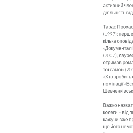
активний член 
діяльність ві
Тарас Прохас
(1997); перше
кілька оповід
«Документалі
(2007); лауре
отримав роман
тої самої» (2
«Хто зробить 
номінації «Ес
Шевченківсько
Важко назвати
колеги – від 
кажучи вже пр
що його немож