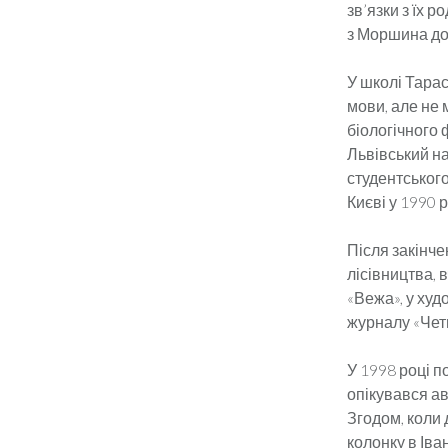
зв’язки з їх 
з Моршина до 
У школі Тарас
мови, але не 
біологічного 
Львівський на
студентського
Києві у 1990 р
Після закінче
лісівництва, 
«Вежа», у худ
журналу «Чет
У 1998 році п
опікувався ав
Згодом, коли 
колонку в Іва