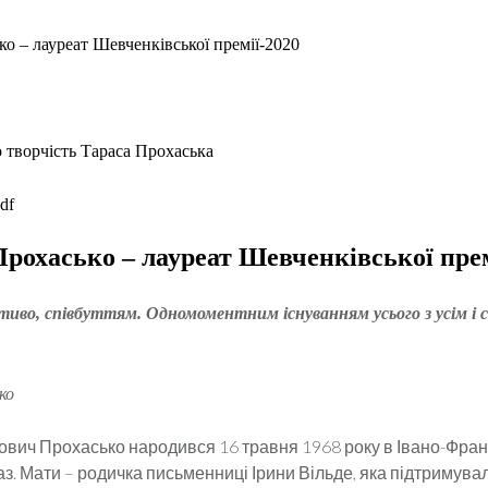
ко – лауреат Шевченківської премії-2020
о творчість Тараса Прохаська
df
Прохасько – лауреат Шевченківської прем
тиво, співбуттям. Одномоментним існуванням усього з усім і с
ко
ович Прохасько народився 16 травня 1968 року в Івано-Франк
з. Мати – родичка письменниці Ірини Вільде, яка підтримувал