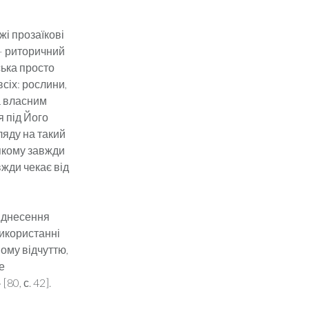
і прозаїкові
– риторичний
ська просто
сіх: рослини,
за власним
я під Його
ляду на такий
 якому завжди
вжди чекає від
віднесення
використанні
ому відчуттю,
е
0, с. 42].