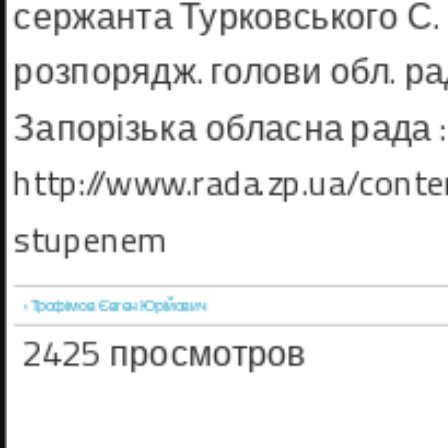
сержанта Турковського С. В
розпорядж. голови обл. рад
Запорізька обласна рада :
http://www.rada.zp.ua/conte
stupenem
‹ Трофімов Євген Юрійович
2425 просмотров