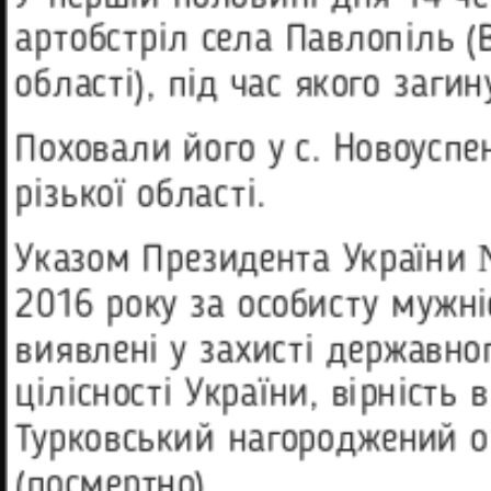
артобстріл села Павлопіль 
області), під час якого загин
Поховали його у с. Новоуспе
різької області.
Указом Президента України 
2016 року за особисту мужні
виявлені у за­хисті державно
цілісності України, вірність в
Турковський наго­роджений ор
(посмертно).