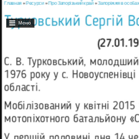
Главная
»
Ресурси
»
Про Запорізький край
»
Запоріжжя в особа
Вы здесь
Турковський Сергій 
Меню
(2
7.01.1
С. В. Турковський, молодший
1976 року у с. Новоуспенівці
області.
Мобілізований у квітні 2015
мотопіхотного батальйону «
У першій половині дня 14 ч