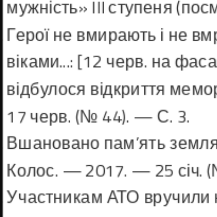
мужність» III ступеня (пос
Герої не вмирають і не вм
віками...: [12 черв. на ф
відбулося відкриття мемор
17 черв. (№ 44). — С. 3.
Вшановано пам’ять земляків
Колос. — 2017. — 25 січ. (
Участникам АТО вручили н