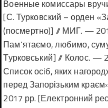
Военные комиссары вручи
[С. Тур­ковский – орден «З
(посмертно)] // МИГ. — 201
Пам’ятаємо, любимо, сумує
Тур­ковський] // Колос. — 
Список осіб, яких нагоро
перед Запо­різьким краєм» 
2017 рр. [Електронний ресу