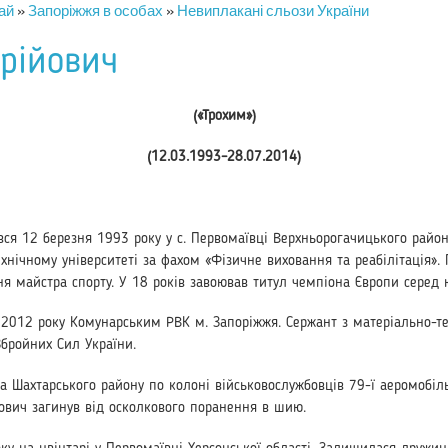
ай
»
Запоріжжя в особах
»
Невиплакані сльози України
рійович
(«Трохим»)
(12.03.1993–28.07.2014)
ся 12 березня 1993 року у с. Первомаївці Верхньорогачицького району
хнічному університеті за фахом «Фізичне виховання та реабі­літація»
я майстра спорту. У 18 років завоював титул чемпіона Європи серед 
2012 року Кому­нарським РВК м. Запоріжжя. Сержант з матеріально-те
Збройних Сил України.
а Шахтарського району по колоні військовослужбовців 79-ї аеромобіл
ович загинув від осколкового поранення в шию.