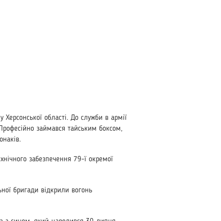
 Херсонської області. До служби в армії
. Професійно займався тайським боксом,
юнаків.
хнічного забезпечення 79-ї окремої
ьної бригади відкрили вогонь