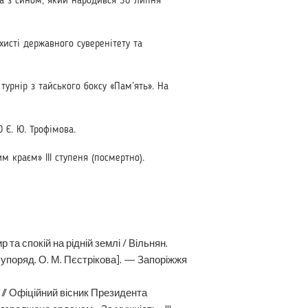
на з сином, який народився 30 липня
исті держав­ного суверенітету та
рнір з тайсь­кого боксу «Пам’ять». На
 Є. Ю. Трофімова.
краєм» III сту­пеня (посмертно).
та спокій на рідній землі / Вільнян.
.-упоряд. О. М. Пєстрікова]. — Запоріжжя
 // Офіційний вісник Президента