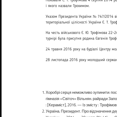
Поховали Є. Т. Трофімова 4 серпня 2014 р
і якого назвали Трохимом.
Указом Президента України № 747/2014 від 
територіальної цілісності України Є. Т. Тр
На честь військового Є. Ю. Трофімова 22–2
турнірі була присутня родина Євгенія Троф
24 травня 2016 року на будівлі Центру мо
28 листопада 2016 року молодший сержант 
Хоробрі серця неможливо зупинити: посвя
гімназія «Світоч» Вільнян. райради Запо
: [Кера­міст], 2016. — Із змісту : Трофімо
Україна. Президент. Про відзначення де