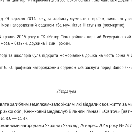
оку на цвінтарі у Пер­вомаївці Херсонської області. Залишилася дружи
29 вересня 2014 року, за особисту мужність і героїзм, виявлені у зах
офімов нагороджений орденом «За мужність» III ступеня (посмертно).
4 травня 2015 року в СК «Мотор Січ» пройшов перший Всеукраїнський ту
імова – батьки, дружина і син Трохим.
лоді та школярів була відкрита меморіальна дошка на честь воїна АТО
Є. Ю. Трофімов нагороджений орденом «За заслуги перед Запорізьким 
Література
та загиблим зем­лякам-запоріжцям, які віддали своє життя за мир 
різької обл., Книжковий медіаклуб Вільнян. гімназії «Світоч»; [авт
в Є. Ю. — С. 37.
ржавними нагородами України : Указ від 29 верес. 2014 року № 747