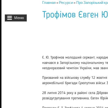
Главная
»
Ресурси
»
Про Запорізький кр
Вы здесь
Трофімов Євген Ю
Меню
Є. Ю. Трофімов молодший сержант, народив
навчався в Запорізькому націо­нальному те
неодноразовий чемпіон України, мав званн
Призваний на військову службу 12 жовтня 
аеромобільної бригади Сухопутних військ 
28 липня 2014 року в районі села Дібровк
розвідугрупування противника. Євген Юрій