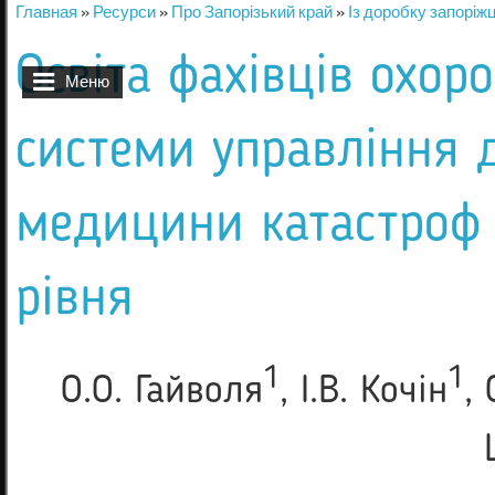
Главная
»
Ресурси
»
Про Запорізький край
»
Із доробку запоріжц
Вы здесь
Освіта фахівців охор
Меню
системи управління
медицини катастроф 
рівня
1
1
О.О. Гайволя
, І.В. Кочін
,