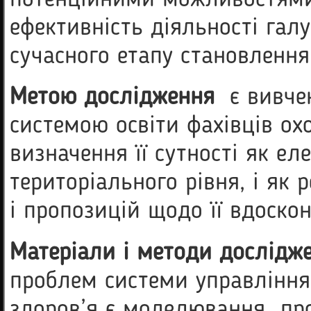
ефективність діяльності галу
сучасного етапу становлення
Метою
дослідження
є вивчен
системою освіти фахівців охо
визначення її сутності як е
територіального рівня, і як 
і пропозицій щодо її вдоско
Матеріали і методи дослідж
проблем системи управління
здоров’я є моделювання про