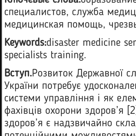
Ключевые слова:
образование
специалистов, служба медиц
медицинская помощь, чрезв
Key
words:
disaster medicine ser
specialists training.
Вступ.
Розвиток Державної с
України потребує удосконале
системи управління і як елем
фахівців охорони здоров’я [2
здоров’я є надзвичайно скл
потенційними можливостями