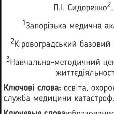
2
П.І. Сидоренко
1
Запорізька медична ак
2
Кіровоградський базовий 
3
Навчально-методичний цен
життєдіяльност
Ключові слова:
освіта, охоро
служба медицини катастроф