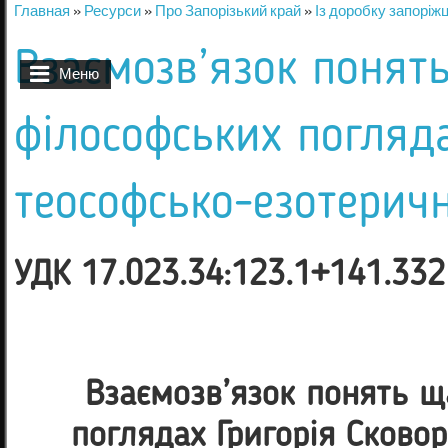
Главная
»
Ресурси
»
Про Запорізький край
»
Із доробку запоріжц
Вы здесь
Взаємозв’язок понять
Меню
філософських погляда
теософсько-езотеричн
УДК 17.023.34:123.1+141.332
Взаємозв’язок понять щ
поглядах Григорія Сково