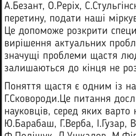
А.Безант, О.Реріх, С.Стульгін
перетину, подати наші мірку
Це допоможе розкрити специ
вирішення актуальних пробле
значущі проблеми щастя люди
залишаються до кінця не ро
Поняття щастя є одним із н
Г.Сковороди
.
Це питання досл
науковців, серед яких варто 
Ю.Барабаш, Г.Верба, І.Гузар, 