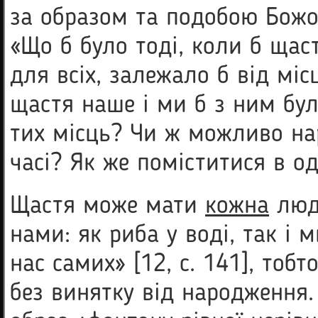
за образом та подобою Божою
«Що б було тоді, коли б щас
для всіх, залежало б від місця
щастя наше і ми б з ним були
тих місць? Чи ж можливо на
часі? Як же поміститися в одн
Щастя може мати
кожна
люди
нами: як риба у воді, так і 
нас самих» [12, с. 141], то
без винятку від народження.