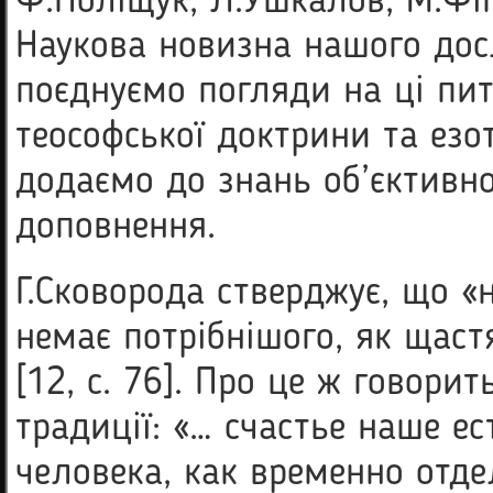
Ф.Поліщук, Л.Ушкалов, М.Фіг
Наукова новизна нашого дос
поєднуємо погляди на ці пи
теософської доктрини та езот
додаємо до знань об’єктивно
доповнення.
Г.Сковорода стверджує, що 
немає потрібнішого, як щастя
[12, с. 76]. Про це ж говорит
традиції: «… счастье наше е
человека, как временно отд