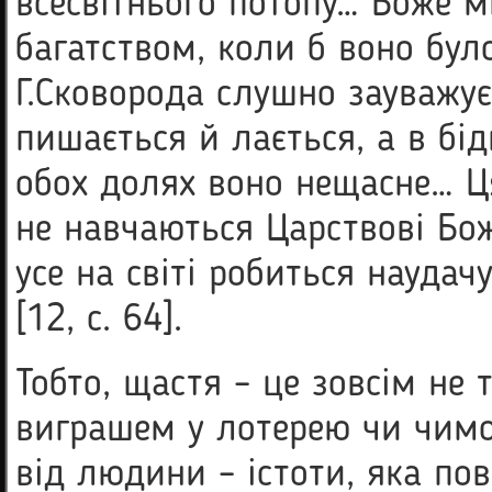
всесвітнього потопу… Боже м
багатством, коли б воно було 
Г.Сковорода слушно зауважує
пишається й лається, а в бідн
обох долях воно нещасне… Ц
не навчаються Царствові Бож
усе на світі робиться наудач
[12, с. 64].
Тобто, щастя – це зовсім не 
виграшем у лотерею чи чимо
від людини – істоти, яка пов