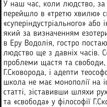
У наш час, коли людство, за
перейшло в «третю хвилю» св
«суперіндустріального» або і
який за визначенням езотер
в Еру Водолія, гостро поста
людство ще з давніх часів. 
проблеми щастя та свободи,
Г.Сковорода, і адепти теософ
школа не має монополії на і
статті, зіставивши шляхи ру
та «свобода» у філософії Г.С