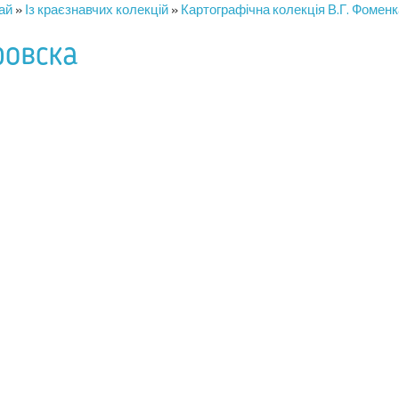
ай
»
Із краєзнавчих колекцій
»
Картографічна колекція В.Г. Фоменк
ровска