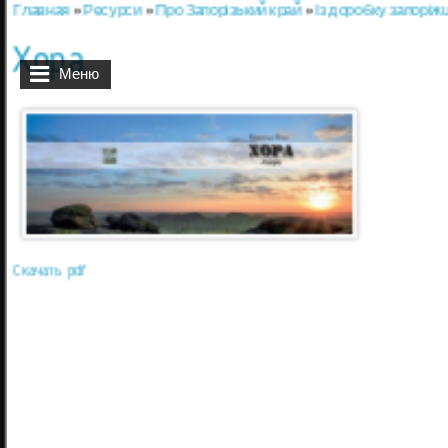
Главная
»
Ресурси
»
Про Запорізький край
»
Із доробку запоріжц
Вы здесь
Хора
Меню
Скачать pdf