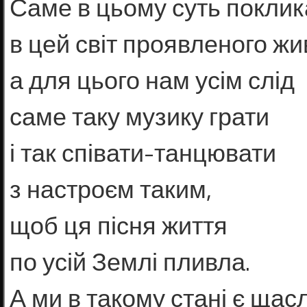
Саме в цьому суть поклик
в цей світ проявленого жи
а для цього нам усім слід
саме таку музику грати
і так співати-танцювати
з настроєм таким,
щоб ця пісня життя
по усій Землі пливла.
А ми в такому стані є щасл