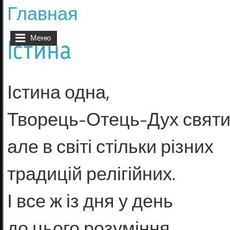
Главная
Вы здесь
Меню
Істина
Істина одна,
Творець-Отець-Дух святи
але в світі стільки різних
традицій релігійних.
І все ж із дня у день
до цього розуміння