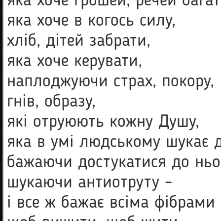
яка хоче грошей, речей багат
яка хоче в когось силу,
хліб, дітей забрати,
яка хоче керувати,
наплоджуючи страх, покору,
гнів, образу,
які отруюють кожну Душу,
яка в умі людському шукає 
бажаючи достукатися до ньо
шукаючи антиотруту –
і все ж бажає всіма фібрами 