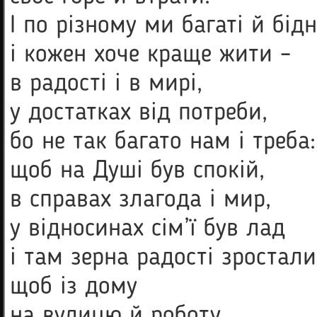
І по різному ми багаті й бідн
і кожен хоче краще жити –
в радості і в мирі,
у достатках від потреби,
бо не так багато нам і треба:
щоб на Душі був спокій,
в справах злагода і мир,
у відносинах сім’ї був лад
і там зерна радості зростали
щоб із дому
на вулицю й роботу