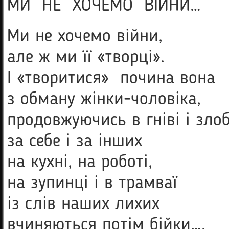
МИ НЕ ХОЧЕМО ВІЙНИ…
Ми не хочемо війни,
але ж ми її «творці».
І «творитися» почина вона
з обману жінки-чоловіка,
продовжуючись в гніві і злоб
за себе і за інших
на кухні, на роботі,
на зупинці і в трамваї
із слів наших лихих
вчиняються потім бійки…,