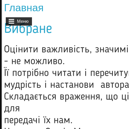
Главная
Вы здесь
Меню
Вибране
Оцінити важливість, значимі
- не можливо.
Її потрібно читати і перечиту
мудрість і настанови автор
Складається враження, що ц
для
передачі їх нам.