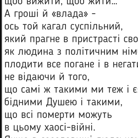
щоб вижити, щоб жити…
А гроші й «влада» -
ось той кагал суспільний,
який прагне в пристрасті сво
як людина з політичним нім
плодити все погане і в негат
не відаючи й того,
що самі ж такими ми теж і є
бідними Душею і такими,
що всі померти можуть
в цьому хаосі-війні.