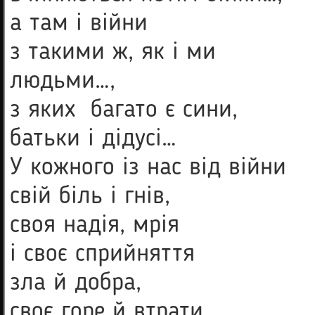
а там і війни
з такими ж, як і ми
людьми…,
з яких багато є сини,
батьки і дідусі…
У кожного із нас від війни
свій біль і гнів,
своя надія, мрія
і своє сприйняття
зла й добра,
своє горе й втрати.