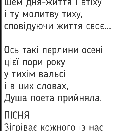
щем дня-життя і втіху
і ту молитву тиху,
сповідуючи життя своє...
Ось такі перлини осені
цієї пори року
у тихім вальсі
і в цих словах,
Душа поета прийняла.
ПІСНЯ
Зігріває кожного із нас