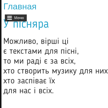
Главная
Вы здесь
Меню
У пісняра
Можливо, вірші ці
є текстами для пісні,
то ми раді є за всіх,
хто створить музику для ни
хто заспіває їх
для нас і всіх.