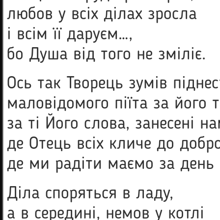
любов у всіх ділах зросла
і всім її даруєм…,
бо Душа від того не зміліє.
Ось так Творець зумів підне
маловідомого піїта за його 
за ті Його слова, занесені н
де Отець всіх кличе до добр
де ми радіти маємо за день
Діла споряться в ладу,
а в середині, немов у котлі