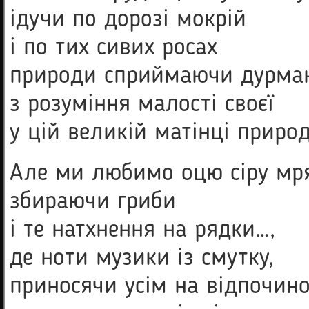
ідучи по дорозі мокрій
і по тих сивих росах
природи сприймаючи дурм
з розуміння малості своєї
у цій великій матінці природі
Але ми любимо оцю сіру мр
збираючи гриби
і те натхнення на рядки…,
де ноти музики із смутку,
приносячи усім на відпочин