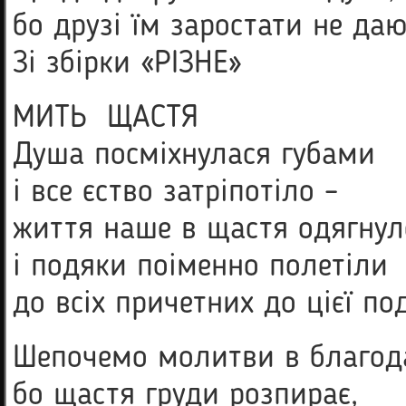
бо друзі їм заростати не даю
Зі збірки «РІЗНЕ»
МИТЬ ЩАСТЯ
Душа посміхнулася губами
і все єство затріпотіло –
життя наше в щастя одягнул
і подяки поіменно полетіли
до всіх причетних до цієї под
Шепочемо молитви в благода
бо щастя груди розпирає,