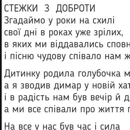
СТЕЖКИ З ДОБРОТИ
Згадаймо у роки на схилі
свої дні в роках уже зрілих,
в яких ми віддавались спов
і пісню чудову співало нам 
Дитинку родила голубочка 
а я зводив димар у новій хат
і в радість нам був вечір й д
а ми все співали про життя п
На все у нас був час і сила