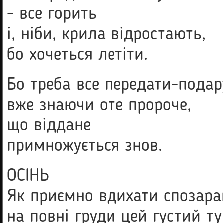
- все горить
і, ніби, крила відростають,
бо хочеться летіти.
Бо треба все передати-подар
вже знаючи оте пророче,
що віддане
примножується знов.
ОСІНЬ
Як приємно вдихати спозара
на повні груди цей густий т