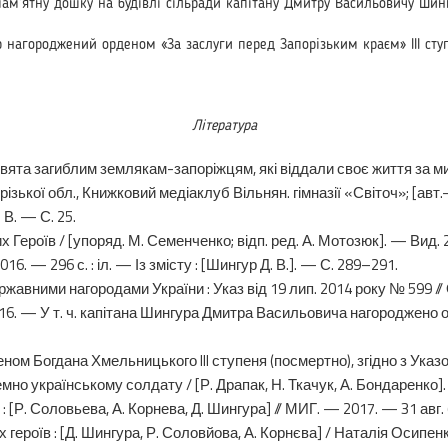
пам’ятну дошку на бу­дівлі сільради капітану Дмитру Васильовичу Шингу
 нагороджений орде­ном «За заслуги перед Запорізьким краєм» III сту
Література
та загиблим зем­лякам-запоріжцям, які віддали своє життя за мир 
різької обл., Книжковий медіаклуб Вільнян. гімназії «Світоч»; [авт
. В. — С. 25.
х Героїв / [упоряд. М. Семенченко; відп. ред. А. Мотозюк]. — Вид. 
16. — 296 с. : іл. — Із змісту : [Шингур Д. В.]. — С. 289–291.
ржавними нагородами України : Указ від 19 лип. 2014 року № 599 /
 16. — У т. ч. капітана Шингура Дмитра Васильовича наго­роджено 
ном Богдана Хмель­ницького III ступеня (посмертно), згідно з Ука
но українському солдату / [Р. Драпак, Н. Ткачук, А. Бон­даренко]. 
Р. Соловьева, А. Кор­нева, Д. Шингура] // МИГ. — 2017. — 31 авг. (
героїв : [Д. Шингура, Р. Соловйова, А. Корнєва] / Наталія Осипенко 