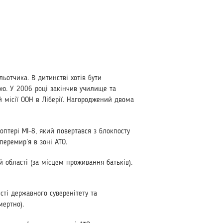
ьотчика. В ди­тинстві хотів бути
ою. У 2006 році закінчив училище та
й місії ООН в Ліберії. Нагороджений двома
оптері МІ-8, який повертався з блокпосту
перемир’я в зоні АТО.
 області (за місцем проживання батьків).
ті державного сувере­нітету та
мертно).