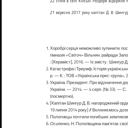
22 січня в селі Кінські Роздори відкрили 
21 вересня 2017 року капітан Д. В. Шингур
Хоробрі серця неможливо зупинити: посвя
гімназія «Світоч» Вільнян. райради Запо
: [Кера­міст], 2016. — Із змісту : Шингур Д
Катастрофа і Триумф. Історія українськи
р. — К. : ТОВ «Українська прес-група», 20
Україна. Президент. Про відзначення де
України. — 2014. — 4 серп. (№ 33). — С.
(посмертно).
[Капітан Шингур Д. В. нагороджений орде
19 липня 2014 року] // Вклоняємось дозем
Пологовцы почтили погибших земляков : [
Осипенко, Н.
Пологівщина пам’ятає своїх 