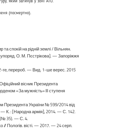
ру, який загинув у зоні АТО.
пеня (посмертно).
та спокій на рідній землі / Вільнян.
.-упоряд. О. М. Пєстрікова]. — Запоріжжя
2-ге, перероб. — Вид. 1-ше верес. 2015
/ Офіційний вісник Президента
орденом «За мужність» III ступеня
зом Прези­дента України № 599/2014 від
— К. : [Народна армія], 2014. — С. 142.
№ 35). — С. 4.
// Пологів. вісті. — 2017. — 24 серп.