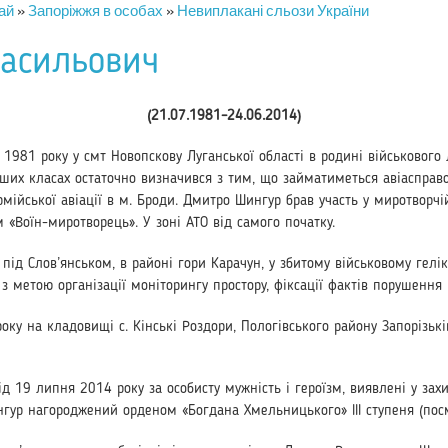
ай
»
Запоріжжя в особах
»
Невиплакані сльози України
асильович
(21.07.1981–24.06.2014)
1981 року у смт Но­вопскову Луганської області в родині військового л
их класах остаточно визначився з тим, що займатиметься авіаспра­в
мійської авіації в м. Броди. Дмитро Шингур брав участь у миротворчі
Воїн-миротворець». У зоні АТО від самого початку.
під Слов’янськом, в районі гори Карачун, у збитому військовому гелік
з метою організації моніторингу простору, фіксації фактів порушення 
у на кладовищі с. Кінські Роздори, Пологівського району Запорізькій
19 липня 2014 року за особисту мужність і героїзм, виявлені у захис
ингур нагород­жений орденом «Богдана Хмельницького» III ступеня (пос