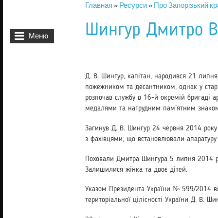
Главная
»
Ресурси
»
Про Запорізький кр
Вы здесь
Шингур Дмитро В
Меню
Д. В. Шингур, капітан, народився 21 липня 
пожежником та десантником, однак у старш
розпочав службу в 16-й окремій бригаді ар
медалями та нагрудним пам’ятним знаком «
Загинув Д. В. Шингур 24 червня 2014 року 
з фахівцями, що встановлювали апа­ратуру 
Поховали Дмитра Шингура 5 липня 2014 рок
Залишилися жінка та двоє дітей.
Указом Президента України № 599/2014 від 
територіальної цілісності України Д. В. Ш