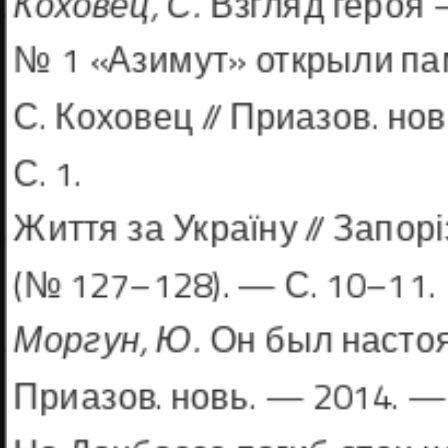
Коховец, С.
Взгляд героя –
№ 1 «Азимут» открыли пам
С. Кохо­вец // Приазов. но
С. 1.
Життя за Україну // Запор
(№ 127–128). — С. 10–11.
Моргун, Ю.
Он был настоящ
Приазов. новь. — 2014. — 1