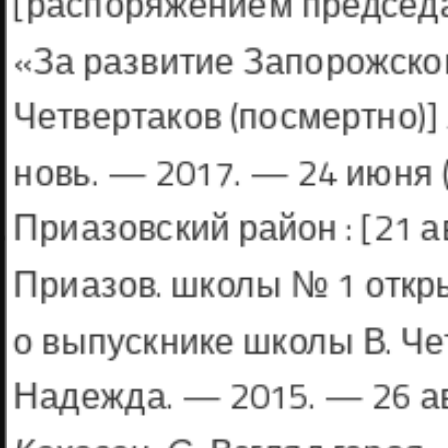
[распоряжением председ
«За развитие За­порожског
Четвертаков (посмертно)] 
новь. — 2017. — 24 июня (
Приазовский район : [21 а
Приазов. школы № 1 откр
о выпускнике школы В. Чет
Надежда. — 2015. — 26 авг