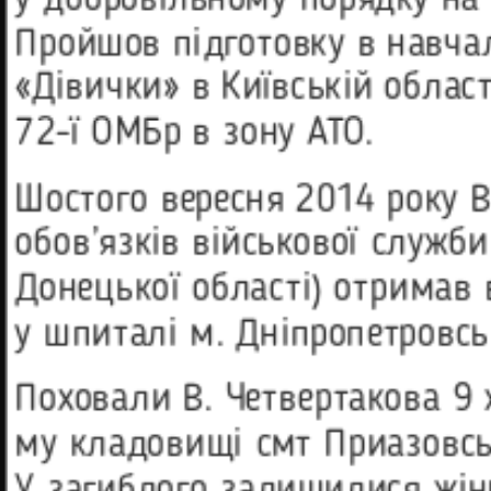
у добровільному порядку на в
Пройшов підготовку в навча
«Дівички» в Київській област
72-ї ОМБр в зону АТО.
Шостого вересня 2014 року В
обо­в’язків військової служб
Донецької області) отримав 
у шпиталі м. Дніп­ропетровсь
Поховали В. Четвертакова 9
му кладовищі смт Приазовськ
У загиблого залишилися жінк