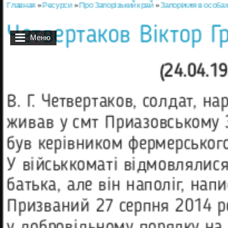
Главная
»
Ресурси
»
Про Запорізький край
»
Запоріжжя в особа
Вы здесь
Четвертаков Віктор Г
Меню
(24.04.1
В. Г. Четвертаков, солдат, н
живав у смт Приазовському З
був керівником фермерського
У військкоматі від­мовлялися
батька, але він наполіг, напи
Призваний 27 серпня 2014 р