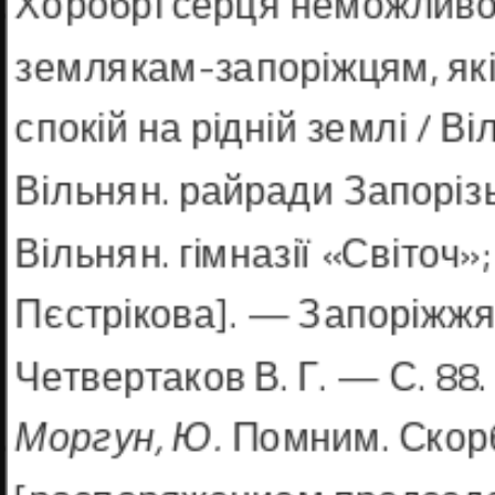
Хоробрі серця неможливо
зем­лякам-запоріжцям, які
спокій на рідній землі / Ві
Вільнян. райради Запорізь
Вільнян. гімназії «Світоч»;
Пєстрікова]. — Запоріжжя : 
Четвертаков В. Г. — С. 88.
Моргун, Ю.
Помним. Скорб