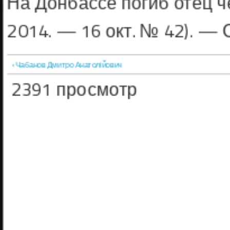
На Донбассе погиб отец ч
2014. — 16 окт. № 42). — С
‹ Чабанов Дмитро Анатолійович
2391 просмотр