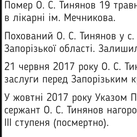
Помер О. С. Тиня­нов 19 тра
в лікарні ім. Мечникова.
Похований О. С. Тинянов у с.
Запорізької області. Залиши
21 червня 2017 року О. С. Т
заслуги перед Запорізьким кр
У жовтні 2017 року Указом 
сержант О. С. Тинянов наго
ІІІ ступеня (посмертно).