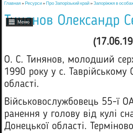
Главная
»
Ресурси
»
Про Запорізький край
»
Запоріжжя в особа
Вы здесь
Тинянов Олександр С
Меню
(17.06.1
О. С. Тинянов, молодший сер
1990 року у с. Таврійському 
області.
Військовослужбовець 55-ї ОА
ранення у голову від кулі сн
Донецької області. Термінов