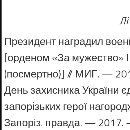
Лі
Президент наградил воен
[орде­ном «За мужество» I
(посмертно)] // МИГ. — 201
День захисника України єдн
запорізьких герої нагород
Запоріз. правда. — 2017. —