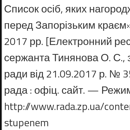
Список осіб, яких нагоро
перед За­порізьким краєм» 
2017 рр. [Елект­ронний ресу
сержанта Тинянова О. С., з
ради від 21.09.2017 р. № 3
рада : офіц. сайт. — Режим
http://www.rada.zp.ua/conte
stupenem