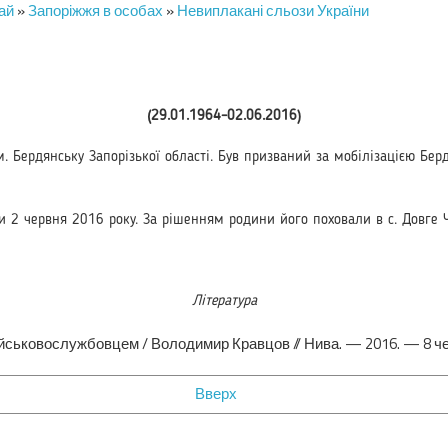
ай
»
Запоріжжя в особах
»
Невиплакані сльози України
(29.01.1964–02.06.2016)
м. Бердянську Запо­різької області. Був призваний за мобілізацією Бер
и 2 червня 2016 ро­ку. За рішенням родини його поховали в с. Довге Ч
Література
ськовослужбовцем / Володимир Кравцов // Нива. — 2016. — 8 черв
Вверх