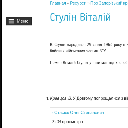
Главная
»
Ресурси
»
Про Запорізький кр
Вы здесь
Стулін Віталій
Меню
В. Стулін народився 29 січня 1964 року в 
бойових військових частин ЗСУ.
Помер Віталій Стулін у шпиталі від хвороб
Кравцов, В.
У Довгому попрощалися з вій
‹ Стасюк Олег Степанович
2203 просмотра