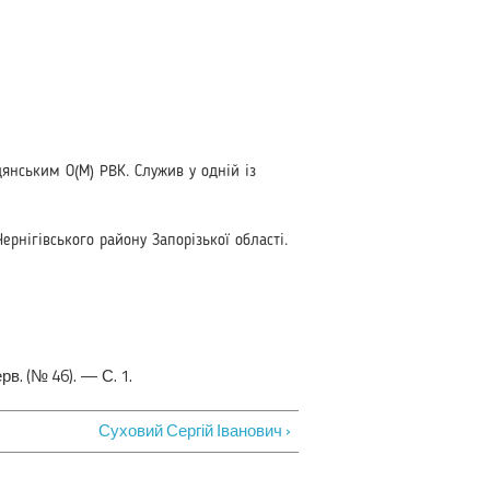
дянським О(М) РВК. Служив у одній із
ернігівського району Запорізької області.
. (№ 46). — С. 1.
Суховий Сергій Іванович ›