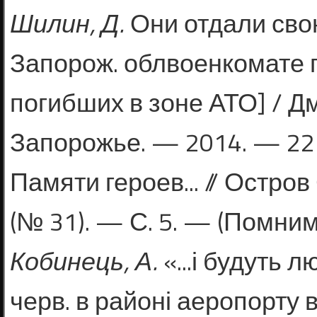
Ши
лин, Д.
Они отдали свою 
Запорож. облвоенкомате 
погибших в зоне АТО] / Д
Запорожье. — 2014. — 22 а
Памяти героев... // Остро
(№ 31). — С. 5. — (Помним
Кобинець, А.
«...і будуть л
черв. в районі аеропорту в