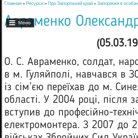
Главная
»
Ресурси
»
Про Запорізький край
»
Запоріжжя в особа
Вы здесь
Авраменко Олександр
Меню
(05.03.1
О. C. Авраменко, солдат, на
в м. Гуляйполі, навчався в 
із сім’єю переїхав до м. Си
області. У 2004 році, після 
вступив до професійно-техні
електромонтера. З 2007 до 2