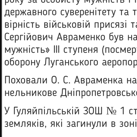
державного суверенітету та т
вірність військовій присязі 
Сергійович Авраменко був н
мужність» III ступеня (посме
оборону Луганського аеропор
Поховали О. С. Авраменка на
нельникове Дніпропетровсько
У Гуляйпільській ЗОШ № 1 ст
земляків, які загинули в зоні