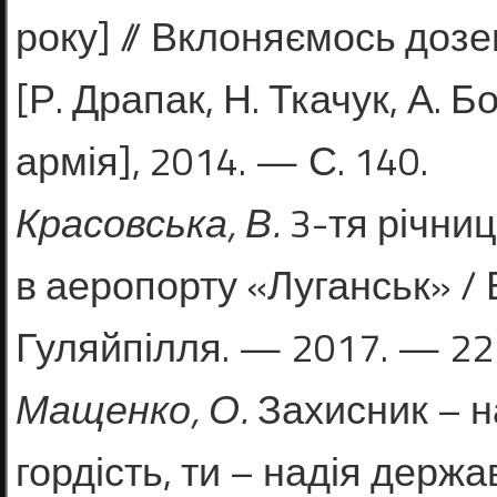
року] // Вклоняємось дозе
[Р. Драпак, Н. Ткачук, А. Б
армія], 2014. — С. 140.
Красовська, В.
3-тя річниц
в аеропорту «Луганськ» / 
Гуляйпілля. — 2017. — 22 
Мащенко, О.
Захисник – н
гордість, ти – надія держа