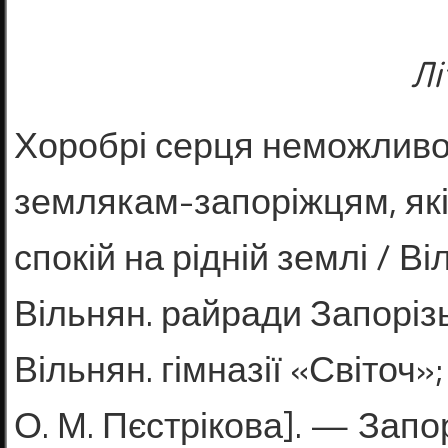
Лі
Хоробрі серця неможливо
зем­лякам-запоріжцям, які
спокій на рідній землі / В
Вільнян. райради Запорізь
Вільнян. гімназії «Світоч»;
О. М. Пєстрікова]. — Запор