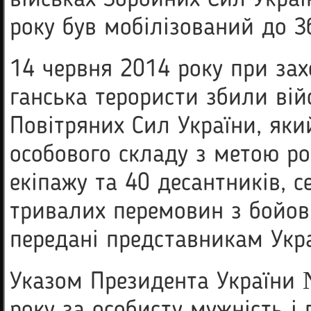
військах Збройних Сил Україн
року був мобілізований до З
14 червня 2014 року при зах
ганська терористи збили вій
По­вітряних Сил України, як
особового складу з метою рот
екіпажу та 40 десант­ників, с
тривалих перемовин з бойо­
передані представникам Укра
Указом Президента України 
ро­ку за особисту мужність і 