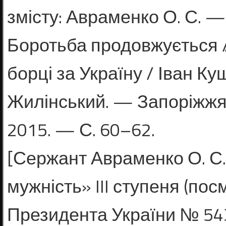
змісту: Авраменко О. С. — 
Боротьба продовжується //
борці за Україну / Іван К
Жилінський. — Запоріжжя 
2015. — С. 60–62.
[Сержант Авраменко О. С
муж­ність» III ступеня (по
Президента України № 543