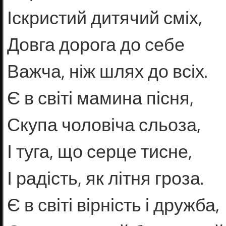
Іскристий дитячий сміх,
Довга дорога до себе
Важча, ніж шлях до всіх.
Є в світі мамина пісня,
Скупа чоловіча сльоза,
І туга, що серце тисне,
І радість, як літня гроза.
Є в світі вірність і дружба,