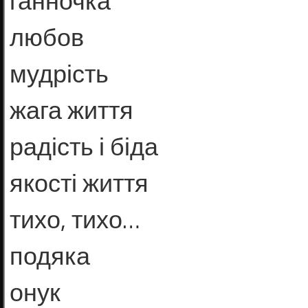
ганночка
любов
мудрість
жага життя
радість і біда
якості життя
тихо, тихо…
подяка
онук