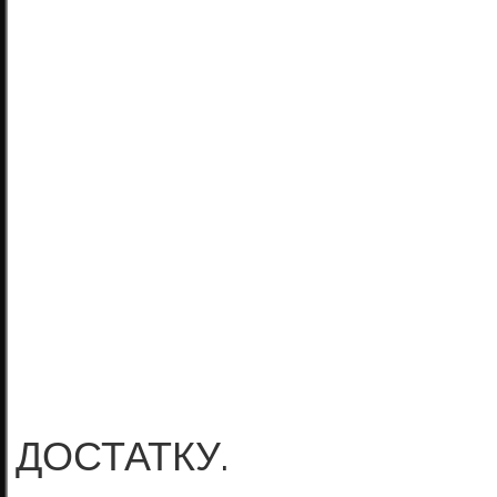
В ЖИТТІ
ПЕРЕПЛ
А МИ ВСЕ
ВОЮЄМО, 
АЛЕ НЕ Н
ЛЮБИТИ О
І ЖИТИ В 
ДОСТАТКУ.