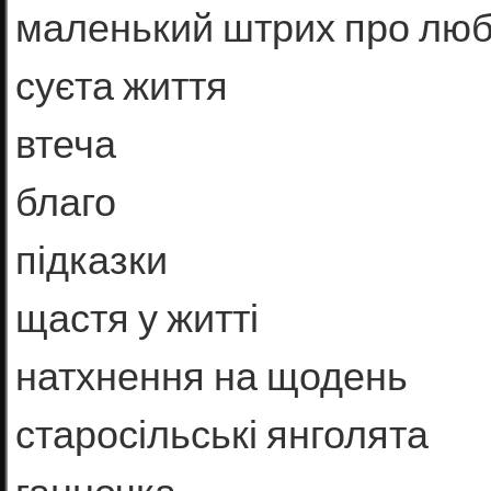
маленький штрих про лю
суєта життя
втеча
благо
підказки
щастя у житті
натхнення на щодень
старосільські янголята