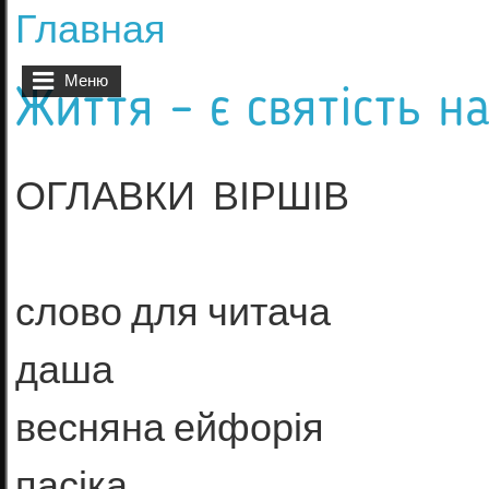
Главная
Вы здесь
Меню
Життя – є святість на
ОГЛАВКИ ВІРШІВ
слово для читача
даша
весняна ейфорія
пасіка