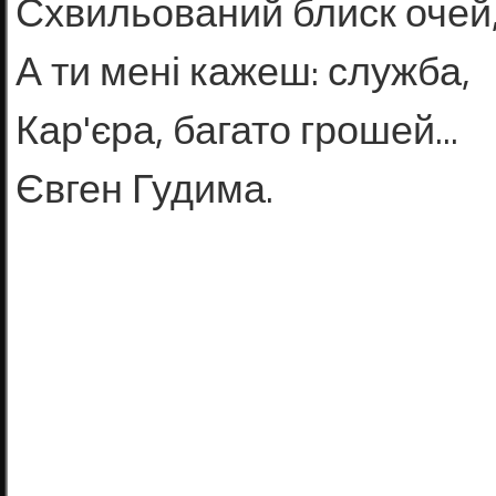
Схвильований блиск очей
А ти мені кажеш: служба,
Кар'єра, багато грошей...
Євген Гудима.
ЖИТТЯ І
У ДНІ З
ВІЙНА 