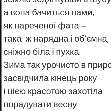
а вона бачиться нами,
як нареченої фата –
така ж нарядна і об’ємна,
сніжно біла і пухка.
Зима так урочисто в приро
засвідчила кінець року
і цією красотою захотіла
порадувати весну