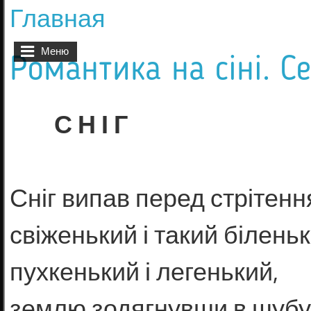
Главная
Вы здесь
Меню
Романтика на сіні. С
С Н І Г
Сніг випав перед стрітен
свіженький і такий білень
пухкенький і легенький,
землю зодягнувши в шубу 