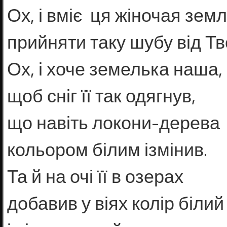
Ох, і вміє ця жіночая зем
прийняти таку шубу від Тв
Ох, і хоче земелька наша,
щоб сніг її так одягнув,
що навіть локони-дерева
кольором білим ізмінив.
Та й на очі її в озерах
добавив у віях колір білий