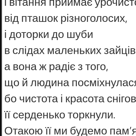
і вітання приймає урочист
від пташок різноголосих,
і доторки до шуби
в слідах маленьких зайців
а вона ж радіє з того,
що й людина посміхнулас
бо чистота і красота сніго
її серденько торкнули.
Отакою її ми будемо пам’