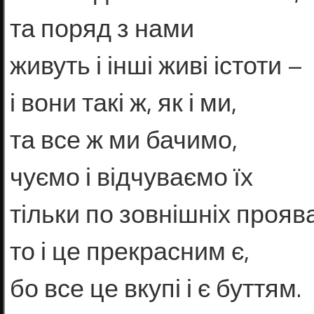
та поряд з нами
живуть і інші живі істоти –
і вони такі ж, як і ми,
та все ж ми бачимо,
чуємо і відчуваємо їх
тільки по зовнішніх прояв
то і це прекрасним є,
бо все це вкупі і є буттям.