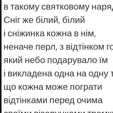
в такому святковому наряд
Сніг же білий, білий
і сніжинка кожна в нім,
неначе перл, з відтінком 
який небо подарувало їм
і викладена одна на одну т
що кожна може пограти
відтінками перед очима