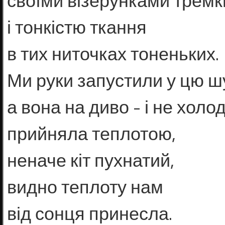
своїми візерунками трем
і тонкістю ткання
в тих ниточках тоненьких.
Ми руки запустили у цю ш
а вона на диво - і не холо
прийняла теплотою,
неначе кіт пухнатий,
видно теплоту нам
від сонця принесла.