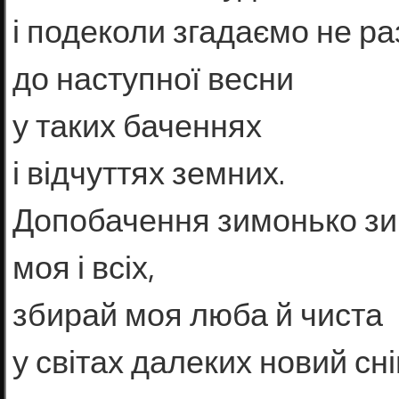
і подеколи згадаємо не ра
до наступної весни
у таких баченнях
і відчуттях земних.
Допобачення зимонько з
моя і всіх,
збирай моя люба й чиста
у світах далеких новий сніг