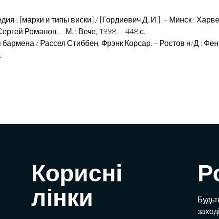
 : [марки и типы виски] / [Гордиевич Д. И.]. – Минск : Харвес
ргей Романов. – М. : Вече, 1998. – 448 с.
бармена / Рассел Стиббен, Фрэнк Корсар. – Ростов н/Д : Феник
.
Корисні
Р
лінки
Будьте
заход