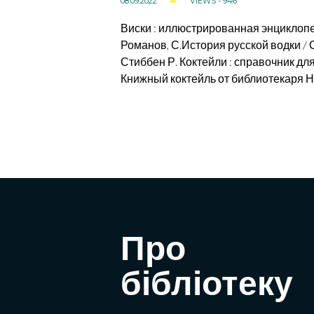
08.09.2022
VIEWS - 946
Виски : иллюстрированная энциклопедия
Романов, С.История русской водки / Се
Стиббен Р. Коктейли : справочник для 
Книжный коктейль от библиотекаря Н
Про
бібліотеку