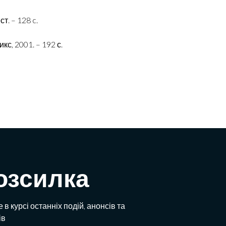
т. – 128 c.
с, 2001. – 192 с.
озсилка
 в курсі останніх подій, анонсів та
ів