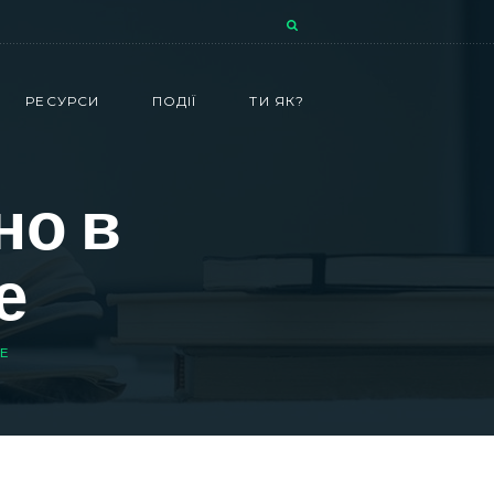
РЕСУРСИ
ПОДІЇ
ТИ ЯК?
но в
е
ЩЕ