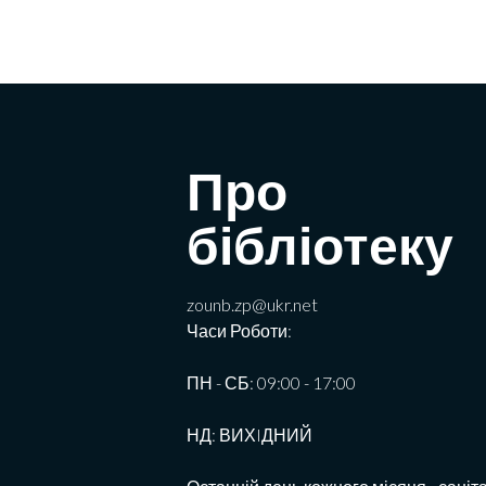
Про
бібліотеку
zounb.zp@ukr.net
Часи Роботи:
ПН - СБ: 09:00 - 17:00
НД: ВИХIДНИЙ