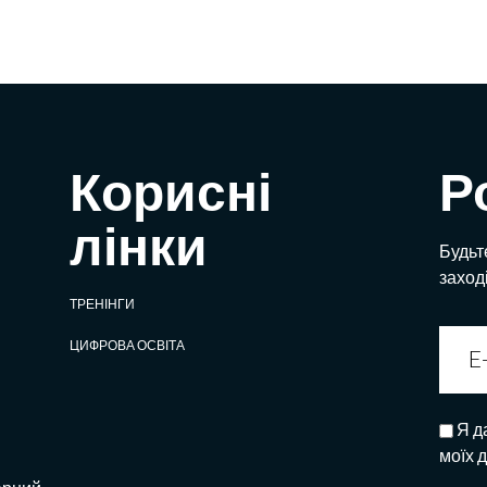
Корисні
Р
лінки
Будьте
заход
ТРЕНІНГИ
ЦИФРОВА ОСВІТА
Я д
моїх 