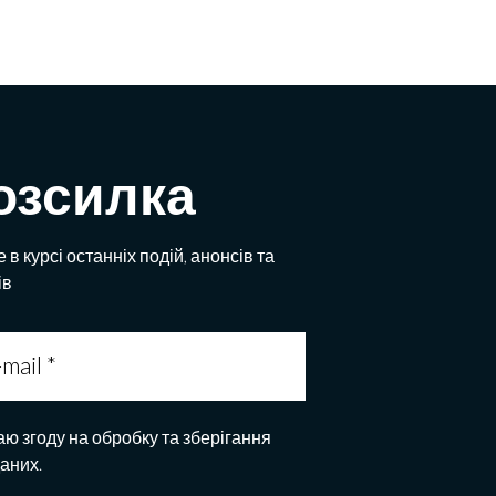
озсилка
 в курсі останніх подій, анонсів та
ів
аю згоду на обробку та зберігання
даних.