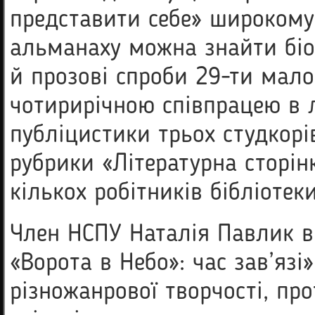
представити себе» широкому з
альманаху можна знайти біог
й прозові спроби 29-ти мало
чотирирічною співпрацею в л
публіцистики трьох студкорі
рубрики «Літературна сторінк
кількох робітників бібліотек
Член НСПУ Наталія Павлик в
«Ворота в Небо»: час зав’язі
різножанрової творчості, пр