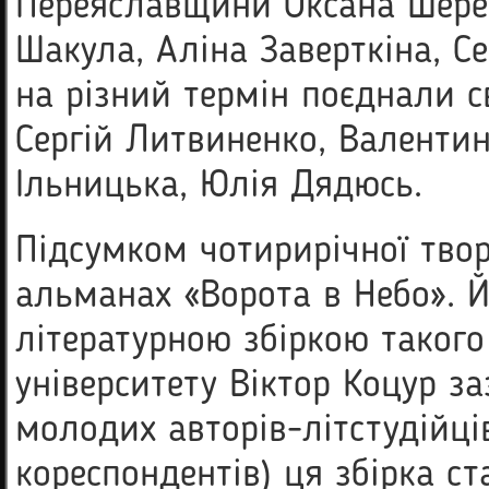
Переяславщини Оксана Шере
Шакула, Аліна Заверткіна, С
на різний термін поєднали 
Сергій Литвиненко, Валентин
Ільницька, Юлія Дядюсь.
Підсумком чотирирічної твор
альманах «Ворота в Небо». 
літературною збіркою такого
університету Віктор Коцур з
молодих авторів-літстудійців
кореспондентів) ця збірка с