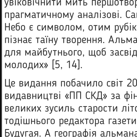
увіковічнити мить першотво
прагматичному аналізові. Са
Небо є символом, отим рубі
пізнає таїну творення. Альм
для майбутнього, щоб засвід
молодих» [5, 14].
Це видання побачило світ 2
видавництві «ПП СКД» за фін
великих зусиль старости літ
тодішнього редактора газети 
Будугая. А географія альма