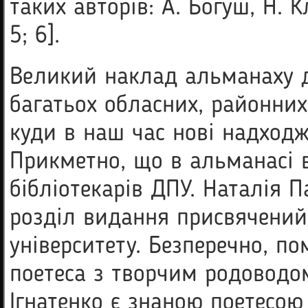
таких авторів: А. Богуш, Н. К
5; 6].
Великий наклад альманаху 
багатьох обласних, районних,
куди в наш час нові надходж
Прикметно, що в альманасі в
бібліотекарів ДПУ. Наталія 
розділ видання присвячений
університету. Безперечно, п
поетеса з творчим родоводом
Ігнатенко є знаною поетесою 