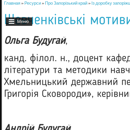
Главная
»
Ресурси
»
Про Запорізький край
»
Із доробку запоріжц
Вы здесь
Шевченківські мотиви
Меню
Ольга Будугай
,
канд. філол. н., доцент кафе
літератури та методики нав
Хмельницький державний пед
Григорія Сковороди», керівни
Андрій Будугай
,