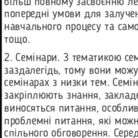
більш повному засвоєнню ле
попередні умови для залучен
навчального процесу та само
тощо.
2. Семінари. З тематикою се
заздалегідь, тому вони можу
семінарах з низки тем. Семі
закріплюють знання, закладе
виносяться питання, особлив
проблемні питання, які можн
спільного обговорення. Сере