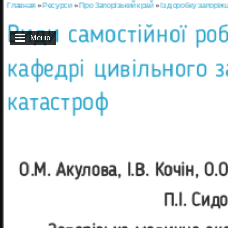
Главная
»
Ресурси
»
Про Запорізький край
»
Із доробку запоріжц
Вы здесь
Види самостійної роб
Меню
кафедрі цивільного 
катастроф
О.М. Акулова, І.В. Кочін, О.О
П.І. Сидо