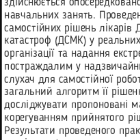
здійснюється опосередковано
навчальних занять. Проведе
самостійних рішень лікарів
катастроф (ДСМК) у реальних
організації та надання екст
постраждалим у надзвичайни
слухач для самостійної робо
загальний алгоритм її рішен
досліджувати пропоновані м
корегуванням прийнятого рі
Результати проведеного прак