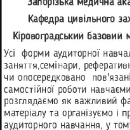
Запорізька медична ак
Кафедра цивільного за
Кіровоградський базовий м
Усі форми аудиторної навчал
заняття,семінари, рефератив
чи опосередковано пов'язан
самостійної роботи навчаєми
розглядаємо як важливий фа
матеріалу та організуємо і п
аудиторного навчання, у том