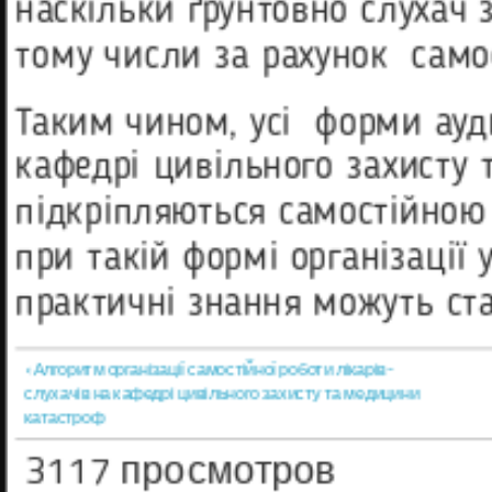
наскільки ґрунтовно слухач 
тому числи за рахунок самос
Таким чином, усі форми ауди
кафедрі цивільного захисту
підкріпляються самостійною 
при такій формі організації
практичні знання можуть ст
‹ Алгоритм організації самостійної роботи лікарів-
слухачів на кафедрі цивільного захисту та медицини
катастроф
3117 просмотров