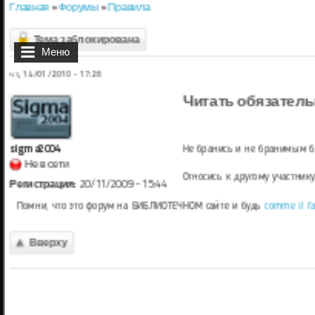
Главная
»
Форумы
»
Правила
Вы здесь
Тема заблокирована
Меню
чт, 14/01/2010 - 17:26
Читать обязател
sigma2004
Не бранись и не бранимым 
Не в сети
Относись к другому участник
Регистрация:
20/11/2009 - 15:44
Помни, что это форум на БИБЛИОТЕЧНОМ сайте и будь
comme il f
Вверху