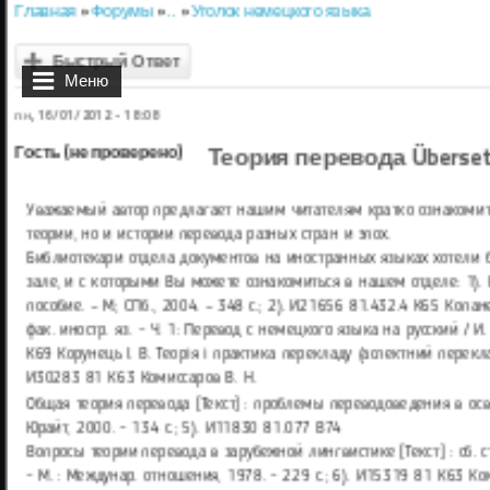
Главная
»
Форумы
»
..
»
Уголок немецкого языка
Вы здесь
Быстрый Ответ
Меню
пн, 16/01/2012 - 18:08
Теория перевода Überset
Гость (не проверено)
Уважаемый автор предлагает нашим читателям кратко ознакомить
теории, но и истории перевода разных стран и эпох.
Библиотекари отдела документов на иностранных языках хотели 
зале, и с которыми Вы можете ознакомиться в нашем отделе: 1). 
пособие. – М.; СПб., 2004. – 348 с.; 2). И21656 81.432.4 К65 Копа
фак. иностр. яз. - Ч. 1: Перевод с немецкого языка на русский / И.
К69 Корунець І. В. Теорія і практика перекладу (аспектний переклад) 
И30283 81 К63 Комиссаров В. Н.
Общая теория перевода [Текст] : проблемы переводоведения в осве
Юрайт, 2000. - 134 с.; 5). И11830 81.077 В74
Вопросы теории перевода в зарубежной лингвистике [Текст] : сб. стат
- М. : Междунар. отношения, 1978. - 229 с.; 6). И15319 81 К63 Ком