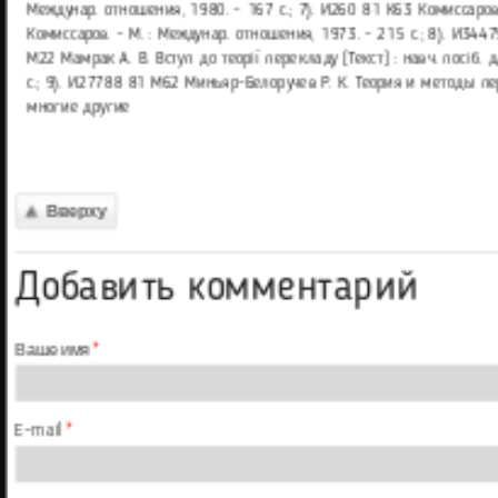
Междунар. отношения, 1980. - 167 с.; 7). И260 81 К63 Комиссаров В
Комиссаров. - М. : Междунар. отношения, 1973. - 215 с.; 8). И3447
М22 Мамрак А. В. Вступ до теорії перекладу [Текст] : навч. посіб. дл
с.; 9). И27788 81 М62 Миньяр-Белоручев Р. К. Теория и методы пере
многие другие
Вверху
Добавить комментарий
Ваше имя
*
E-mail
*