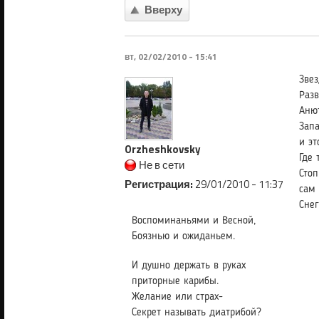
Вверху
вт, 02/02/2010 - 15:41
Зве
Раз
Анют
Запа
и эт
Orzheshkovsky
Где 
Не в сети
Стоп
Регистрация:
29/01/2010 - 11:37
сам 
Сне
Воспоминаньями и Весной,
Боязнью и ожиданьем.
И душно держать в руках
приторные карибы.
Желание или страх-
Секрет называть диатрибой?