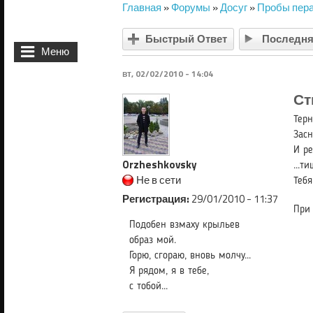
Главная
»
Форумы
»
Досуг
»
Пробы пер
Вы здесь
Быстрый Ответ
Последня
Меню
вт, 02/02/2010 - 14:04
Ст
Тер
Засн
И ре
Orzheshkovsky
...ти
Не в сети
Тебя
Регистрация:
29/01/2010 - 11:37
При 
Подобен взмаху крыльев
образ мой.
Горю, сгораю, вновь молчу...
Я рядом, я в тебе,
с тобой...