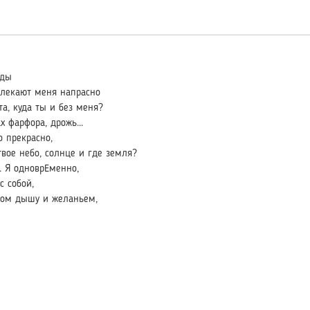
зды
влекают меня напрасно
а, куда ты и без меня?
х фарфора, дрожь...
о прекрасно,
твое небо, солнце и где земля?
. Я одноврЕменно,
с собой,
гом дышу и желаньем,