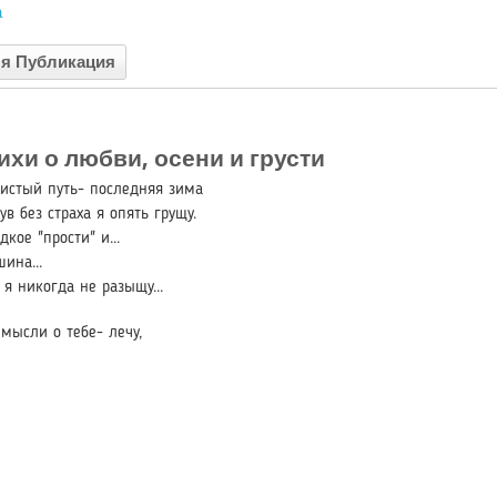
а
я Публикация
ихи о любви, осени и грусти
нистый путь- последняя зима
ув без страха я опять грущу.
дкое "прости" и...
шина...
 я никогда не разыщу...
мысли о тебе- лечу,