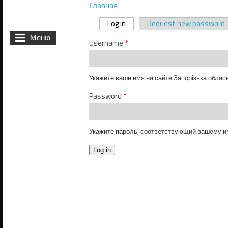
Главная
Вы здесь
Log in
(активная вкладка)
Request new password
Главные вкладки
Меню
Username
*
Укажите ваше имя на сайте Запорізька обласн
Password
*
Укажите пароль, соответствующий вашему и